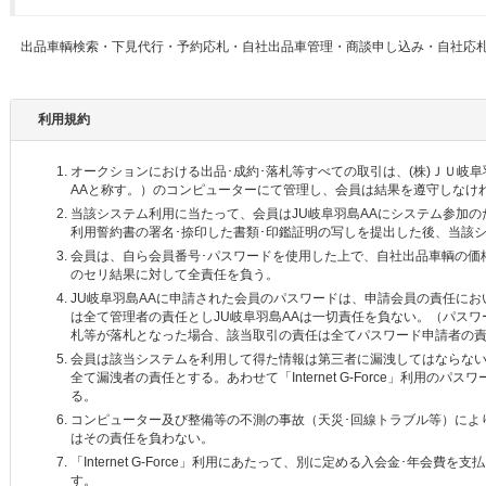
出品車輌検索・下見代行・予約応札・自社出品車管理・商談申し込み・自社応札
利用規約
オークションにおける出品･成約･落札等すべての取引は、(株)ＪＵ岐
AAと称す。）のコンピューターにて管理し、会員は結果を遵守しなけ
当該システム利用に当たって、会員はJU岐阜羽島AAにシステム参加
利用誓約書の署名･捺印した書類･印鑑証明の写しを提出した後、当該
会員は、自ら会員番号･パスワードを使用した上で、自社出品車輌の価
のセリ結果に対して全責任を負う。
JU岐阜羽島AAに申請された会員のパスワードは、申請会員の責任に
は全て管理者の責任としJU岐阜羽島AAは一切責任を負ない。（パスワ
札等が落札となった場合、該当取引の責任は全てパスワード申請者の
会員は該当システムを利用して得た情報は第三者に漏洩してはならな
全て漏洩者の責任とする。あわせて「Internet G-Force」利用の
る。
コンピューター及び整備等の不測の事故（天災･回線トラブル等）により
はその責任を負わない。
「Internet G-Force」利用にあたって、別に定める入会金･年会
す。